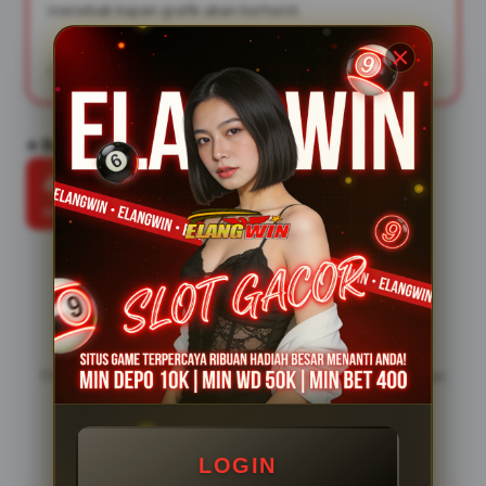
menebak kapan grafik akan berhenti.
5 menit baca
Tim ELANGWIN
2.4K pembaca
⭐ Review Pelanggan Setia ELANGWIN
4.9
Berdasarkan
1.400+ ulasan
dari 5.0
Testimoni Pengguna
ELANGWIN
Pengalaman pengguna dalam memanfaatkan strategi dan
pola bermain secara lebih bijak
LOGIN