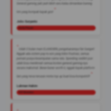
General gaming jadi jauh lebih seru kalau dimainkan bareng
tim yang kompak kayak gini!
Joko Suryanto
Daily Player
Udah 3 bulan main ELANGWIN, pengeluarannya fair banget!
Nggak ada sistem pay-to-win yang bikin frustrasi, semua
pemain punya kesempatan sama rata. Spending sedikit pun
udah bisa menikmati semua konten general gaming-nya
secara maksimal. Bener-bener worth it, nggak kayak platform
lain yang terus-terusan minta top up buat bisa kompetitif!
Lukman Hakim
VIP Member