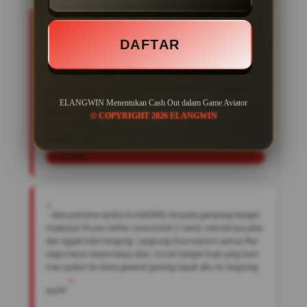
Pertama kali buka ELANGWIN langsung kagum sama
DAFTAR
tampilannya! Grafisnya bener-bener memukau, desainnya
modern banget, nggak norak. Animasi setiap game gerak
mulus dan warnanya enak di mata. Udah coba banyak
platform gaming lain, tapi visual ELANGWIN emang beda
ELANGWIN Menentukan Cash Out dalam Game Aviator
level, eye candy banget!
© COPYRIGHT 2026 ELANGWIN
Xander Lima
User Aktif
Baru pertama nyoba ELANGWIN, ternyata gampang banget
mulainya! Proses daftar cuma butuh 2 menit, tutorial-nya jelas
dan nggak bikin bingung. Langsung bisa explore semua fitur
tanpa harus nanya-nanya dulu. Cocok banget buat yang baru
mau nyebur ke dunia general gaming kayak aku ini, langsung
asyik!